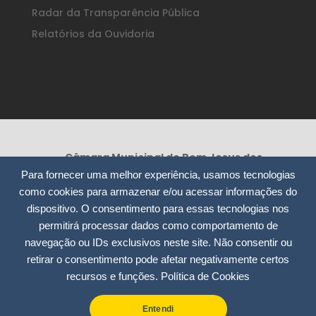
Radar da Transparência Pública
Relatórios da Ouvidoria
Câmara Municipal de Bom Jesus dos
Perdões /SP
Para fornecer uma melhor experiência, usamos tecnologias
Rua Nossa Senhora da Consolação, 295
como cookies para armazenar e/ou acessar informações do
– Centro
dispositivo. O consentimento para essas tecnologias nos
CEP: 12955-000
permitirá processar dados como comportamento de
CNPJ: 51.913.804/0001-12
navegação ou IDs exclusivos neste site. Não consentir ou
retirar o consentimento pode afetar negativamente certos
(11) 4012-7535 / 4012-9975
recursos e funções.
Política de Cookies
contato@camarabjperdoes.sp.gov.br
Entendi