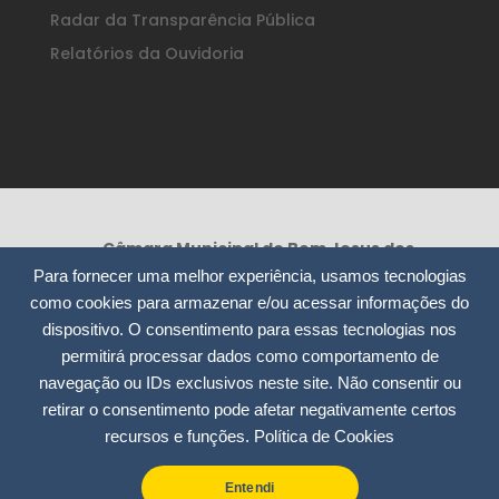
Radar da Transparência Pública
Relatórios da Ouvidoria
Câmara Municipal de Bom Jesus dos
Perdões /SP
Para fornecer uma melhor experiência, usamos tecnologias
Rua Nossa Senhora da Consolação, 295
como cookies para armazenar e/ou acessar informações do
– Centro
dispositivo. O consentimento para essas tecnologias nos
CEP: 12955-000
permitirá processar dados como comportamento de
CNPJ: 51.913.804/0001-12
navegação ou IDs exclusivos neste site. Não consentir ou
retirar o consentimento pode afetar negativamente certos
(11) 4012-7535 / 4012-9975
recursos e funções.
Política de Cookies
contato@camarabjperdoes.sp.gov.br
Entendi