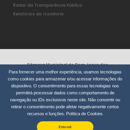
Radar da Transparência Pública
Relatórios da Ouvidoria
Câmara Municipal de Bom Jesus dos
Perdões /SP
Para fornecer uma melhor experiência, usamos tecnologias
Rua Nossa Senhora da Consolação, 295
como cookies para armazenar e/ou acessar informações do
– Centro
dispositivo. O consentimento para essas tecnologias nos
CEP: 12955-000
permitirá processar dados como comportamento de
CNPJ: 51.913.804/0001-12
navegação ou IDs exclusivos neste site. Não consentir ou
retirar o consentimento pode afetar negativamente certos
(11) 4012-7535 / 4012-9975
recursos e funções.
Política de Cookies
contato@camarabjperdoes.sp.gov.br
Entendi