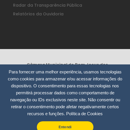
Radar da Transparência Pública
Relatórios da Ouvidoria
Câmara Municipal de Bom Jesus dos
Perdões /SP
Para fornecer uma melhor experiência, usamos tecnologias
Rua Nossa Senhora da Consolação, 295
como cookies para armazenar e/ou acessar informações do
– Centro
dispositivo. O consentimento para essas tecnologias nos
CEP: 12955-000
permitirá processar dados como comportamento de
CNPJ: 51.913.804/0001-12
navegação ou IDs exclusivos neste site. Não consentir ou
retirar o consentimento pode afetar negativamente certos
(11) 4012-7535 / 4012-9975
recursos e funções.
Política de Cookies
contato@camarabjperdoes.sp.gov.br
Entendi