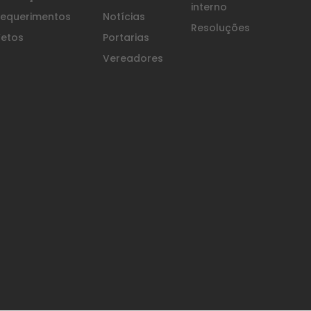
interno
equerimentos
Notícias
Resoluções
etos
Portarias
Vereadores