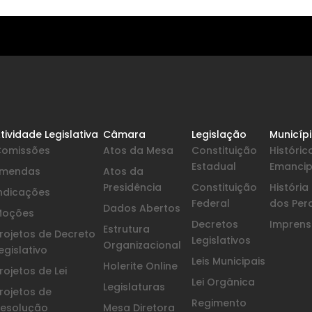
tividade Legislativa
Câmara
Legislação
Municíp
Comissões
Atos da Mesa
Constituição
Históric
Estadual
Emanci
Emendas
Atos da
Presidência
Constituição
Históri
ndicações
Federal
dos Per
Dados Abertos
Moções
Decretos
Imprensa
Estrutura
rojetos de Decreto
Legislativos
Organizacional
egislativo
Leis Municipais
Holerite Online
rojetos de Lei
Lei Orgânica
Legislaturas
rojetos de
Regimento
esolução
Mesa Diretora