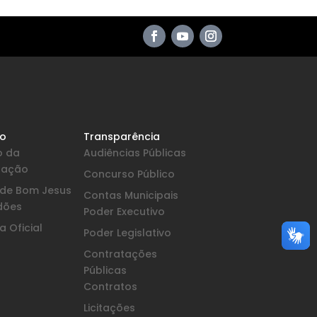
io
Transparência
o da
Audiências Públicas
pação
Concurso Público
a de Bom Jesus
Contas Municipais
dões
Poder Executivo
 Oficial
Poder Legislativo
Contratações
Públicas
Contratos
Licitações