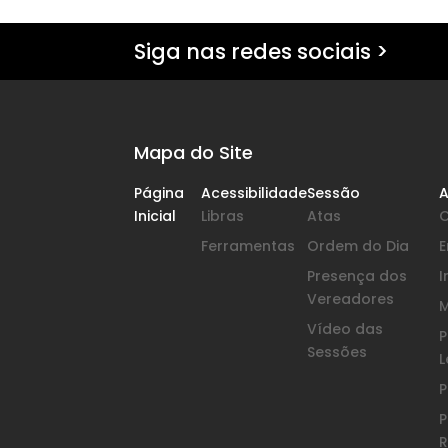
Siga nas redes sociais >
Mapa do Site
Página
Acessibilidade
Sessão
A
Inicial
Libras
Atas
Ferramentas
Ordem do Dia
Presença dos
I
Vereadores
Vídeo das
P
Sessões
L
P
P
R