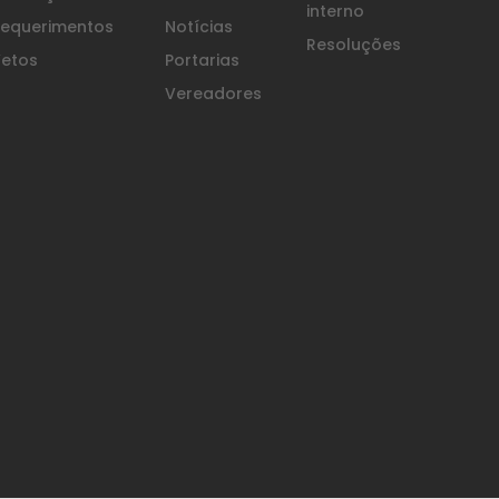
interno
equerimentos
Notícias
Resoluções
etos
Portarias
Vereadores