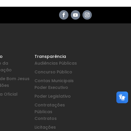
io
Transparência
o da
Audiências Públicas
pação
Concurso Público
a de Bom Jesus
Contas Municipais
dões
Poder Executivo
 Oficial
Poder Legislativo
Contratações
Públicas
Contratos
Licitações