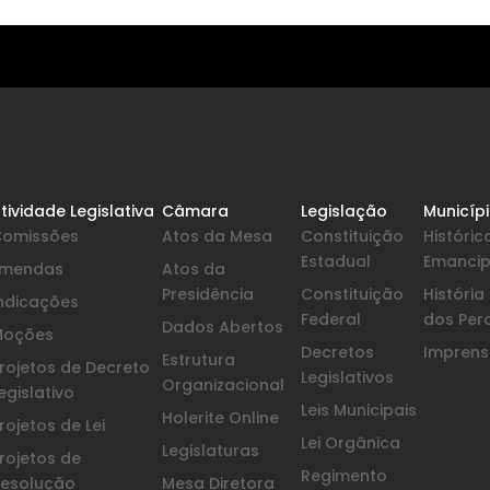
tividade Legislativa
Câmara
Legislação
Municíp
Comissões
Atos da Mesa
Constituição
Históric
Estadual
Emanci
Emendas
Atos da
Presidência
Constituição
Históri
ndicações
Federal
dos Per
Dados Abertos
Moções
Decretos
Imprensa
Estrutura
rojetos de Decreto
Legislativos
Organizacional
egislativo
Leis Municipais
Holerite Online
rojetos de Lei
Lei Orgânica
Legislaturas
rojetos de
Regimento
esolução
Mesa Diretora