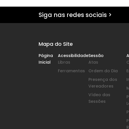
Siga nas redes sociais >
Mapa do Site
Página
Acessibilidade
Sessão
A
Inicial
Libras
Atas
Ferramentas
Ordem do Dia
Presença dos
I
Vereadores
Vídeo das
P
Sessões
L
P
P
R