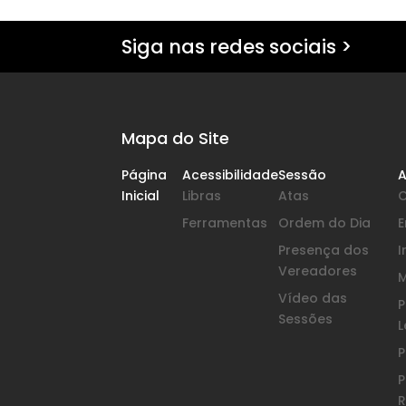
Siga nas redes sociais >
Mapa do Site
Página
Acessibilidade
Sessão
A
Inicial
Libras
Atas
Ferramentas
Ordem do Dia
Presença dos
I
Vereadores
Vídeo das
P
Sessões
L
P
P
R