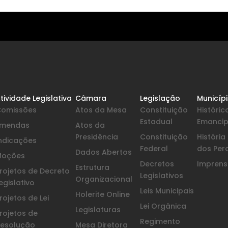
tividade Legislativa
Câmara
Legislação
Municíp
Comissões
Atos da Mesa
Constituição
Históric
Estadual
Emanci
Emendas
Atos da
Presidência
Constituição
Históri
ndicações
Federal
dos Per
Dados Abertos
Moções
Decretos
Imprensa
Estrutura
rojetos de Decreto
Legislativos
Organizacional
egislativo
Leis Municipais
Holerite Online
rojetos de Lei
Lei Orgânica
Legislaturas
rojetos de
Regimento
esolução
Mesa Diretora