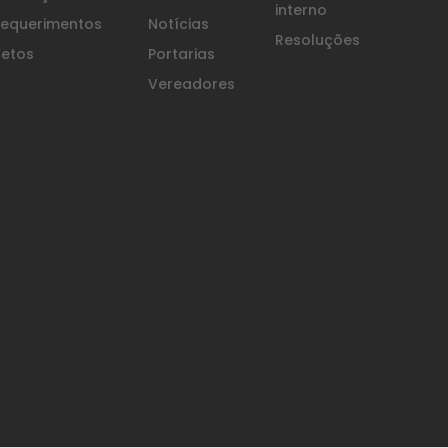
interno
equerimentos
Notícias
Resoluções
etos
Portarias
Vereadores