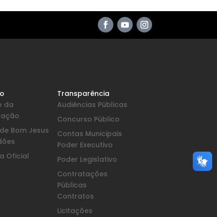
io
Transparência
o da
Audiências Públicas
pação
Concurso Público
a de Bom Jesus
Contas Municipais
dões
Poder Executivo
 Oficial
Poder Legislativo
Contratações
Públicas
Contratos
Licitações