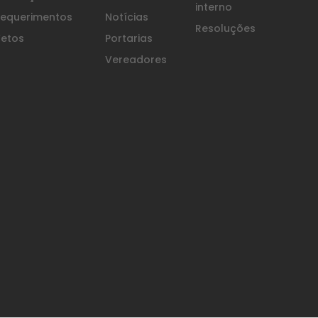
interno
equerimentos
Notícias
Resoluções
etos
Portarias
Vereadores