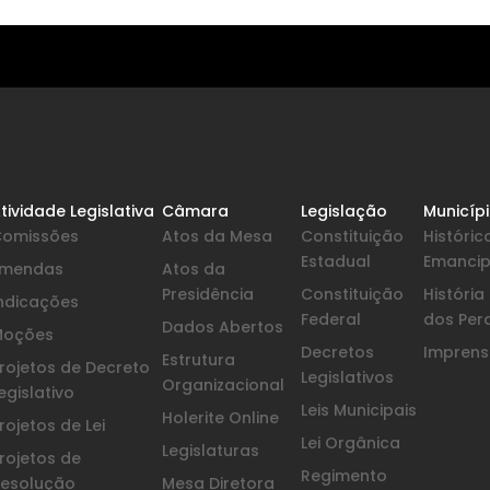
tividade Legislativa
Câmara
Legislação
Municíp
Comissões
Atos da Mesa
Constituição
Históric
Estadual
Emanci
Emendas
Atos da
Presidência
Constituição
Históri
ndicações
Federal
dos Per
Dados Abertos
Moções
Decretos
Imprensa
Estrutura
rojetos de Decreto
Legislativos
Organizacional
egislativo
Leis Municipais
Holerite Online
rojetos de Lei
Lei Orgânica
Legislaturas
rojetos de
Regimento
esolução
Mesa Diretora