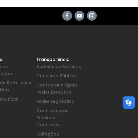
io
Transparência
o da
Audiências Públicas
pação
Concurso Público
a de Bom Jesus
Contas Municipais
dões
Poder Executivo
 Oficial
Poder Legislativo
Contratações
Públicas
Contratos
Licitações