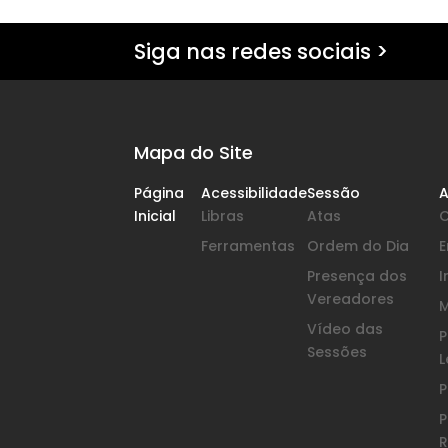
Siga nas redes sociais >
Mapa do Site
Página
Acessibilidade
Sessão
A
Inicial
Libras
Atas
Ferramentas
Ordem do Dia
Presença dos
I
Vereadores
Vídeo das
P
Sessões
L
P
P
R