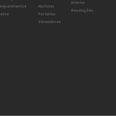
interno
equerimentos
Notícias
Resoluções
etos
Portarias
Vereadores