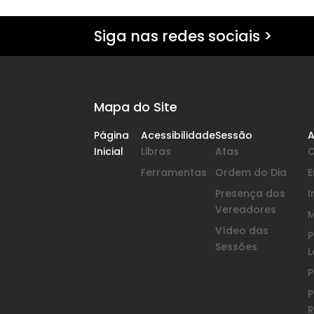
Siga nas redes sociais >
Mapa do Site
Página
Acessibilidade
Sessão
A
Inicial
Libras
Atas
Ferramentas
Ordem do Dia
Presença dos
I
Vereadores
Vídeo das
P
Sessões
L
P
P
R