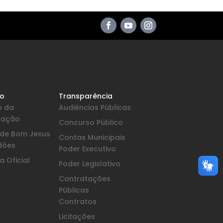
io
Transparência
o da
Audiências Públicas
pação
Concurso Público
a de Bom Jesus
Contas Municipais
dões
Poder Executivo
 Oficial
Poder Legislativo
Contratações
Públicas
Contratos
Licitações