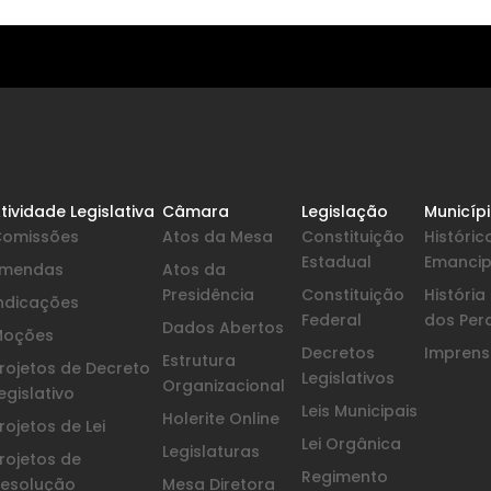
tividade Legislativa
Câmara
Legislação
Municíp
Comissões
Atos da Mesa
Constituição
Históric
Estadual
Emanci
Emendas
Atos da
Presidência
Constituição
Históri
ndicações
Federal
dos Per
Dados Abertos
Moções
Decretos
Imprensa
Estrutura
rojetos de Decreto
Legislativos
Organizacional
egislativo
Leis Municipais
Holerite Online
rojetos de Lei
Lei Orgânica
Legislaturas
rojetos de
Regimento
esolução
Mesa Diretora