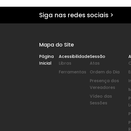
Siga nas redes sociais >
Mapa do Site
Página
Acessibilidade
Sessão
A
Inicial
Libras
Atas
Ferramentas
Ordem do Dia
Presença dos
I
Vereadores
Vídeo das
P
Sessões
L
P
P
R