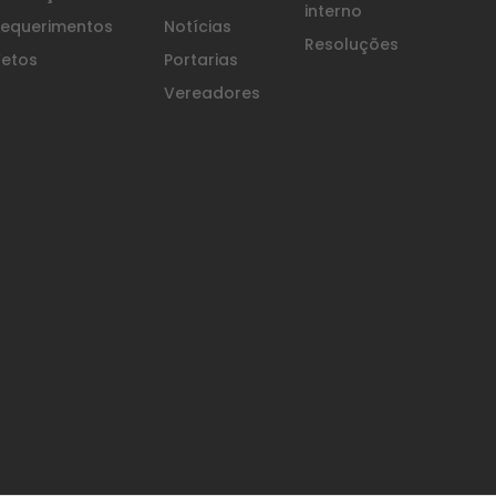
interno
equerimentos
Notícias
Resoluções
etos
Portarias
Vereadores