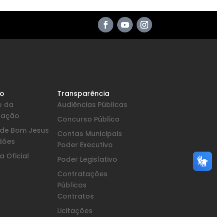
io
Transparência
o da
Audiências Públicas
pação
Concurso Público
a de Bom Jesus
Contas Municipais
dões
Poder Executivo
 Oficial
Poder Legislativo
Contratações
Públicas
Contratos
Licitações