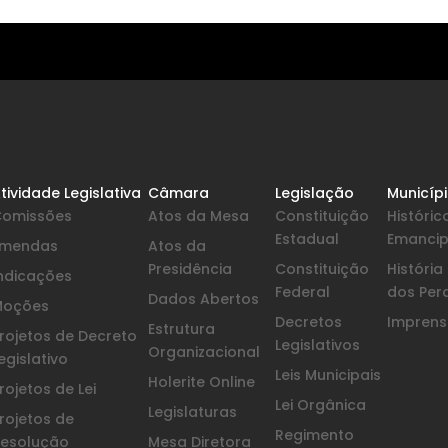
tividade Legislativa
Câmara
Legislação
Municíp
Comissões
Atos da Mesa
Constituição
Históric
Estadual
Emanci
Emendas
Atos da
Presidência
Constituição
Históri
ndicações
Federal
dos Per
Dados Abertos
Moções
Decretos
Imprensa
Estrutura
rojetos de Decreto
Legislativos
Organizacional
egislativo
Leis Municipais
Holerite Online
rojetos de Lei
Lei Orgânica
Legislaturas
rojetos de
Regimento
esolução
Mesa Diretora