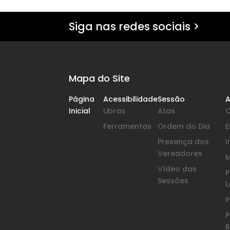
Siga nas redes sociais >
Mapa do Site
Página
Acessibilidade
Sessão
A
Inicial
Libras
Atas
Ferramentas
Ordem do Dia
Presença dos
I
Vereadores
Vídeo das
P
Sessões
L
P
P
R