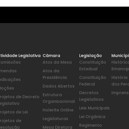
tividade Legislativa
Câmara
Legislação
Municíp
Comissões
Atos da Mesa
Constituição
Históric
Estadual
Emanci
Emendas
Atos da
Presidência
Constituição
Históri
ndicações
Federal
dos Per
Dados Abertos
Moções
Decretos
Imprensa
Estrutura
rojetos de Decreto
Legislativos
Organizacional
egislativo
Leis Municipais
Holerite Online
rojetos de Lei
Lei Orgânica
Legislaturas
rojetos de
Regimento
esolução
Mesa Diretora