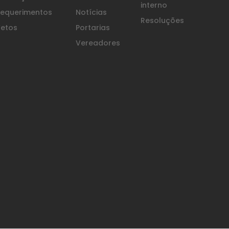
interno
equerimentos
Notícias
Resoluções
etos
Portarias
Vereadores