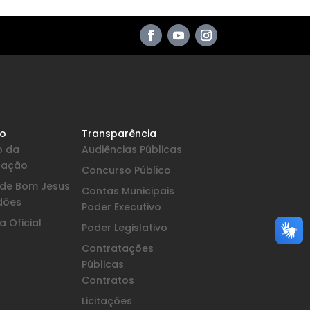
io
Transparência
o da
Audiências Públicas
pação
Concurso Público
a de Bom Jesus
Contas Municipais
dões
Poder Executivo
 Oficial
Poder Legislativo
Contratações
Públicas
Contratos
Licitações