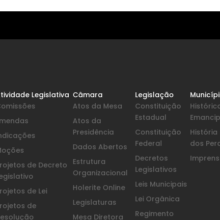
tividade Legislativa
Câmara
Legislação
Municíp
Comissões
Atos da Mesa
Constituição
Históric
Estadual
Emanci
Emendas
Atos da
Presidência
Constituição
Históri
ndicações
Federal
dos Per
Dados Abertos
Moções
Decretos
Imprensa
Estrutura
rojetos de Decreto
Legislativos
Organizacional
egislativo
Leis Municipais
Holerite Online
rojetos de Lei
Lei Orgânica
Legislaturas
rojetos de
Regimento
esolução
Mesa Diretora