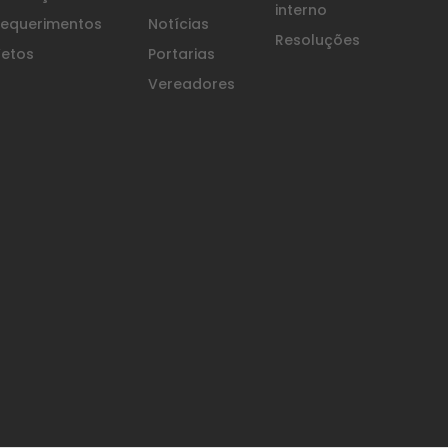
interno
equerimentos
Notícias
Resoluções
etos
Portarias
Vereadores