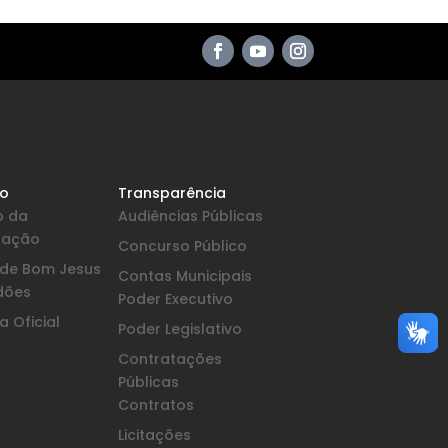
io
Transparência
o da
Audiências Públicas
pação
Concurso Público
a de Bom Jesus
Contas Municipais
dões
Poder Executivo
 Oficial
Poder Legislativo
Contratações
Públicas
Contratos
Licitações