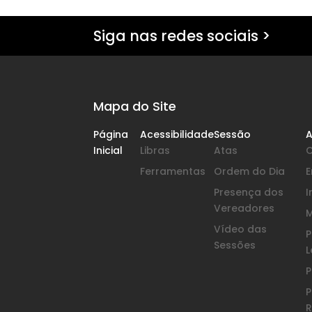
Siga nas redes sociais >
Mapa do Site
Página
Acessibilidade
Sessão
A
Inicial
Libras
Atas
Ferramentas
Ordem do Dia
Presença dos
I
Vereadores
Vídeo das
P
Sessões
L
P
P
R