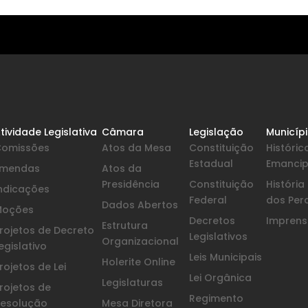
tividade Legislativa
Câmara
Legislação
Municíp
Comissões
Atos da Mesa
Constituição
Históric
Estadual
Emanci
Emendas
Atos da
Presidência
Constituição
Históri
ndicações
Federal
dos Per
Dados Abertos
Moções
Decretos
Imprensa
Estrutura
rojetos de Decreto
Legislativos
Organizacional
egislativo
Leis Municipais
Holerite Online
rojetos de Lei
Lei Orgânica
Legislaturas
rojetos de
Regimento
esolução
Mesa Diretora