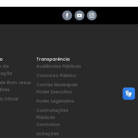
io
Transparência
o da
Audiências Públicas
pação
Concurso Público
a de Bom Jesus
Contas Municipais
dões
Poder Executivo
 Oficial
Poder Legislativo
Contratações
Públicas
Contratos
Licitações