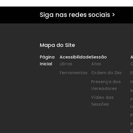
Siga nas redes sociais >
Mapa do Site
Página
Acessibilidade
Sessão
A
Inicial
Libras
Atas
Ferramentas
Ordem do Dia
Presença dos
I
Vereadores
Vídeo das
P
Sessões
L
P
P
R