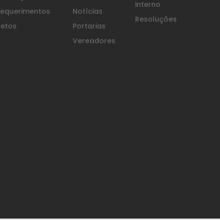
interno
equerimentos
Notícias
Resoluções
etos
Portarias
Vereadores