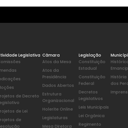
tividade Legislativa
Câmara
Legislação
Municíp
Comissões
Atos da Mesa
Constituição
Históric
Estadual
Emanci
Emendas
Atos da
Presidência
Constituição
Históri
ndicações
Federal
dos Per
Dados Abertos
Moções
Decretos
Imprensa
Estrutura
rojetos de Decreto
Legislativos
Organizacional
egislativo
Leis Municipais
Holerite Online
rojetos de Lei
Lei Orgânica
Legislaturas
rojetos de
Regimento
esolução
Mesa Diretora