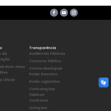
io
Transparência
o da
Audiências Públicas
pação
Concurso Público
a de Bom Jesus
Contas Municipais
dões
Poder Executivo
 Oficial
Poder Legislativo
Contratações
Públicas
Contratos
Licitações