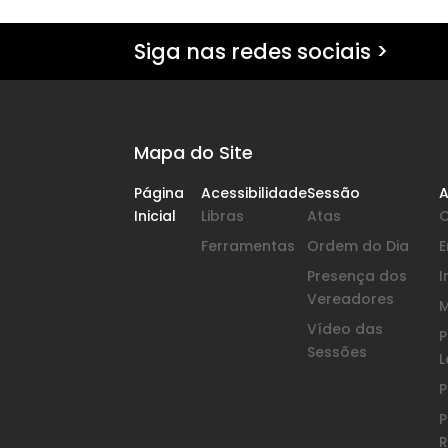
Siga nas redes sociais >
Mapa do Site
Página
Acessibilidade
Sessão
A
Inicial
Libras
Atas
Ferramentas
Ordem do Dia
Presença dos
I
Vereadores
Vídeo das
P
Sessões
L
P
P
R