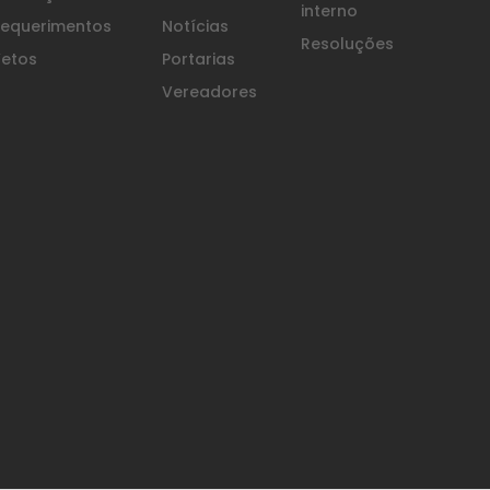
interno
equerimentos
Notícias
Resoluções
etos
Portarias
Vereadores