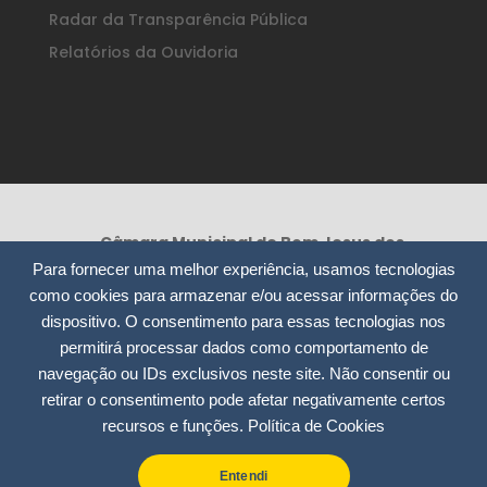
Radar da Transparência Pública
Relatórios da Ouvidoria
Câmara Municipal de Bom Jesus dos
Perdões /SP
Para fornecer uma melhor experiência, usamos tecnologias
Rua Nossa Senhora da Consolação, 295
como cookies para armazenar e/ou acessar informações do
– Centro
dispositivo. O consentimento para essas tecnologias nos
CEP: 12955-000
permitirá processar dados como comportamento de
CNPJ: 51.913.804/0001-12
navegação ou IDs exclusivos neste site. Não consentir ou
retirar o consentimento pode afetar negativamente certos
(11) 4012-7535 / 4012-9975
recursos e funções.
Política de Cookies
contato@camarabjperdoes.sp.gov.br
Entendi