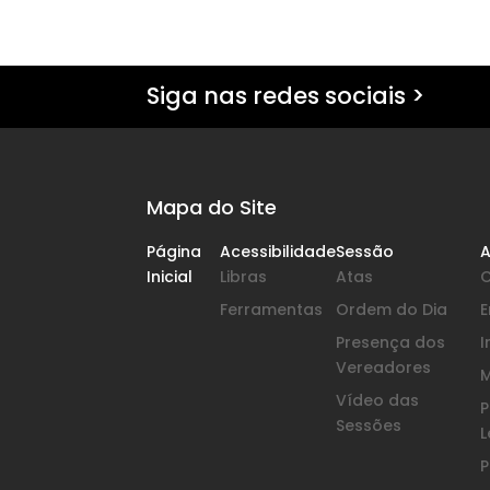
Siga nas redes sociais >
Mapa do Site
Página
Acessibilidade
Sessão
A
Inicial
Libras
Atas
Ferramentas
Ordem do Dia
Presença dos
I
Vereadores
Vídeo das
P
Sessões
L
P