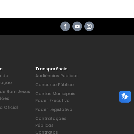
io
Transparência
o da
Audiências Públicas
pação
Concurso Público
a de Bom Jesus
Contas Municipais
dões
Poder Executivo
 Oficial
Poder Legislativo
Contratações
Públicas
Contratos