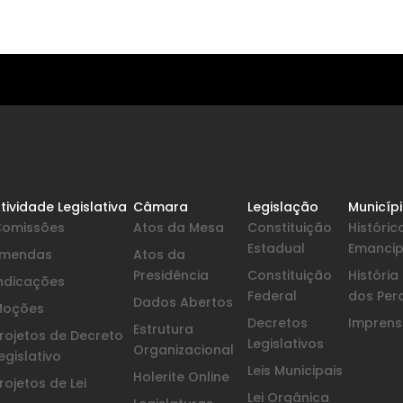
tividade Legislativa
Câmara
Legislação
Municíp
Comissões
Atos da Mesa
Constituição
Históric
Estadual
Emanci
Emendas
Atos da
Presidência
Constituição
Históri
ndicações
Federal
dos Per
Dados Abertos
Moções
Decretos
Imprensa
Estrutura
rojetos de Decreto
Legislativos
Organizacional
egislativo
Leis Municipais
Holerite Online
rojetos de Lei
Lei Orgânica