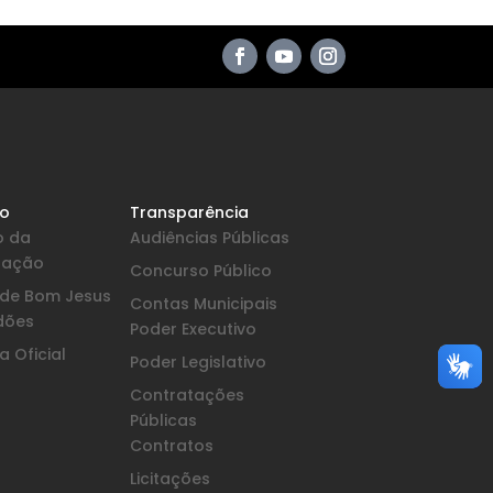
io
Transparência
o da
Audiências Públicas
pação
Concurso Público
a de Bom Jesus
Contas Municipais
dões
Poder Executivo
 Oficial
Poder Legislativo
Contratações
Públicas
Contratos
Licitações