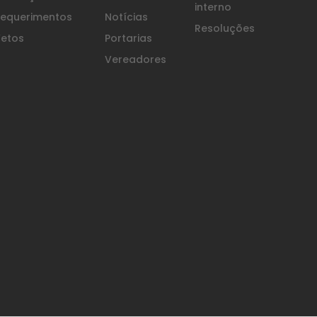
interno
equerimentos
Notícias
Resoluções
etos
Portarias
Vereadores