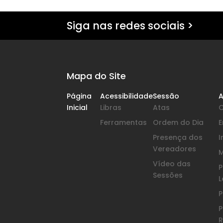
Siga nas redes sociais >
Mapa do Site
Página
Acessibilidade
Sessão
A
Inicial
Libras
Atas
Ferramentas
Ordem do Dia
Presença dos
I
Vereadores
Vídeo das
P
Sessões
L
P
P
R