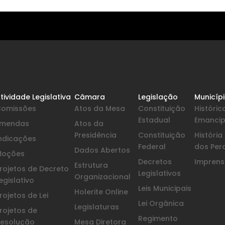
tividade Legislativa
Câmara
Legislação
Municíp
Comissões
Atos da Mesa
Constituição
Históric
Estadual
Emanci
Emendas
Atos da
Presidência
Constituição
Históri
ndicações
Federal
dos Per
Dados Abertos
Moções
Decretos
Imprensa
Estrutura
rojetos de Decreto
Legislativos
Organizacional
egislativo
Leis Municipais
Holerite Online
rojetos de Lei
Lei Orgânica
Legislaturas
rojetos de
Regimento
esolução
Mesa Diretora