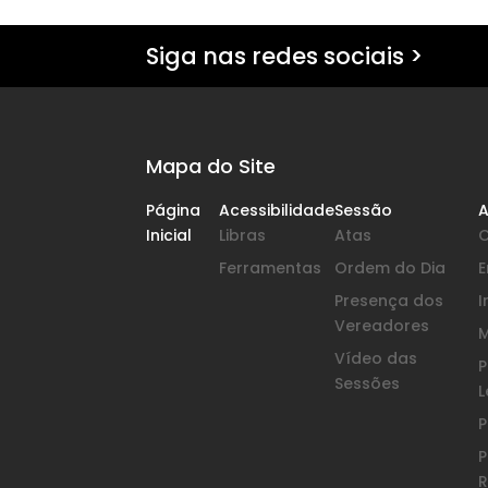
Siga nas redes sociais >
Mapa do Site
Página
Acessibilidade
Sessão
A
Inicial
Libras
Atas
Ferramentas
Ordem do Dia
Presença dos
I
Vereadores
Vídeo das
P
Sessões
L
P
P
R