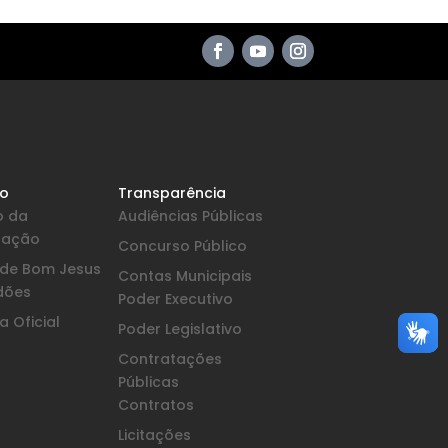
io
Transparência
o da
Audiências Públicas
pação
Concurso Público
a de Bom Jesus
Contas Municipais
dões
Poder Executivo
 Oficial
Poder Legislativo
Contratações
Públicas
Contratos
Licitações