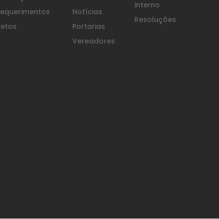
interno
equerimentos
Notícias
Resoluções
etos
Portarias
Vereadores