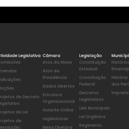
tividade Legislativa
Câmara
Legislação
Municíp
Comissões
Atos da Mesa
Constituição
Históric
Estadual
Emanci
Emendas
Atos da
Presidência
Constituição
Históri
ndicações
Federal
dos Per
Dados Abertos
Moções
Decretos
Imprensa
Estrutura
rojetos de Decreto
Legislativos
Organizacional
egislativo
Leis Municipais
Holerite Online
rojetos de Lei
Lei Orgânica
Legislaturas
rojetos de
Regimento
esolução
Mesa Diretora