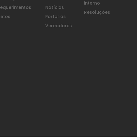
interno
equerimentos
Notícias
Resoluções
etos
Portarias
Vereadores