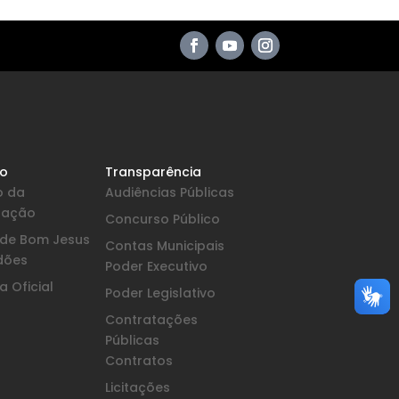
io
Transparência
o da
Audiências Públicas
pação
Concurso Público
a de Bom Jesus
Contas Municipais
dões
Poder Executivo
 Oficial
Poder Legislativo
Contratações
Públicas
Contratos
Licitações