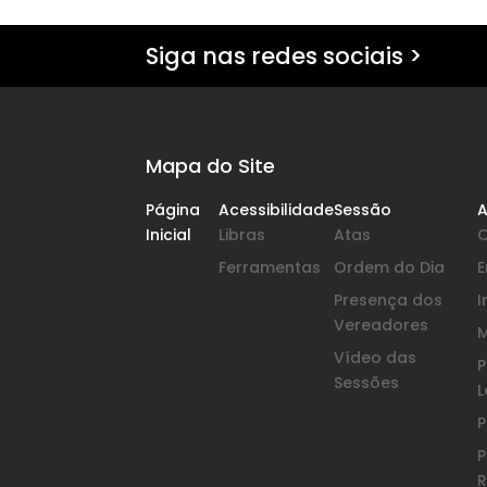
Siga nas redes sociais >
Mapa do Site
Página
Acessibilidade
Sessão
A
Inicial
Libras
Atas
Ferramentas
Ordem do Dia
Presença dos
I
Vereadores
Vídeo das
P
Sessões
L
P
P
R