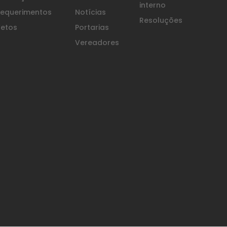
interno
equerimentos
Notícias
Resoluções
etos
Portarias
Vereadores