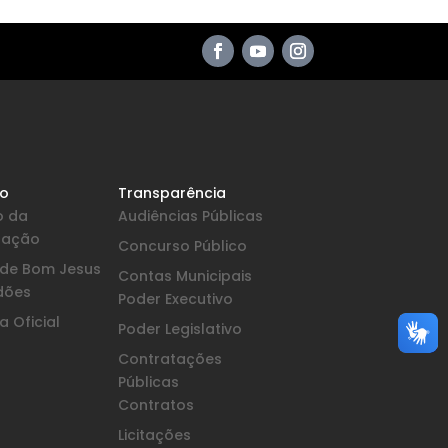
io
Transparência
o da
Audiências Públicas
pação
Concurso Público
a de Bom Jesus
Contas Municipais
dões
Poder Executivo
 Oficial
Poder Legislativo
Contratações
Públicas
Contratos
Licitações