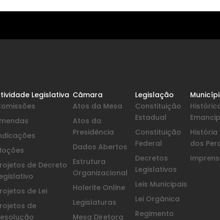
tividade Legislativa
Câmara
Legislação
Municíp
Comissões
Atos da Mesa
Constituição
Históric
Estadual
Emanci
Emendas
Atos da
Presidência
Constituição
Históri
ndicações
Federal
dos Per
Dados Abertos
Moções
Decretos
Imprensa
Estrutura
rojetos de Decreto
Legislativos
Organizacional
egislativo
Leis Municipais
Holerite Online
rojetos de Lei
Lei Orgânica
Legislaturas
rojetos de
Regimento
esolução
Mesa Diretora