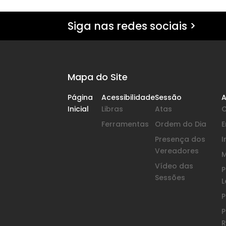
Siga nas redes sociais >
Mapa do Site
Página
Acessibilidade
Sessão
A
Inicial
Libras
Atas
Ferramentas
Ordem do Dia
Presença dos
I
Vereadores
Vídeo das
P
Sessões
L
P
P
R