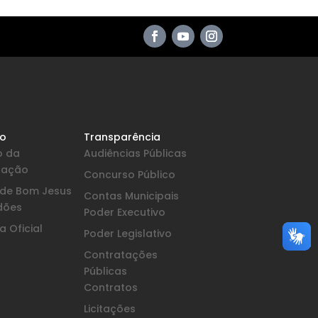
io
Transparência
o da
Audiências Públicas
pação
Concurso Público
a de Bom Jesus
Contas Municipais
dões
Poder Executivo
 Oficial
Poder Legislativo
Contratações
Públicas
Contratos
Licitações