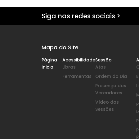
Siga nas redes sociais >
Mapa do Site
Página
Acessibilidade
Sessão
A
Inicial
Libras
Atas
Ferramentas
Ordem do Dia
Presença dos
I
Vereadores
Vídeo das
P
Sessões
L
P
P
R