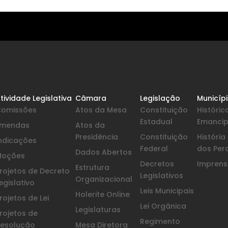
tividade Legislativa
Câmara
Legislação
Municíp
Comissões
Atos da Mesa
Constituição
Históric
Estadual
Emanci
Emendas
Atos da
Presidência
Constituição
Históri
ndicações
Federal
dos Per
Dados Abertos
Moções
Decretos
Imprensa
Estrutura
rojetos de Decreto
Legislativos
Organizacional
egislativo
Leis Municipais
Holerite Online
rojetos de Lei
Lei Orgânica
Legislaturas
rojetos de
Regimento
esolução
Mesa Diretora