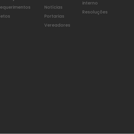
interno
equerimentos
Notícias
Resoluções
etos
Portarias
Vereadores