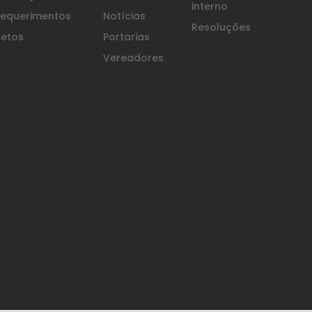
interno
equerimentos
Notícias
Resoluções
etos
Portarias
Vereadores