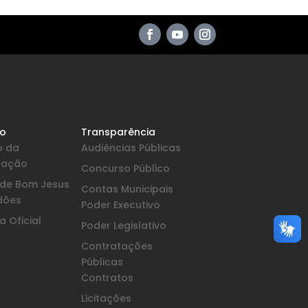
io
Transparência
o da
Audiências Públicas
pação
Concurso Público
a de Bom Jesus
Contas Municipais
dões
Poder Executivo
 Oficial
Poder Legislativo
Contratações
Públicas
Contratos
Licitações