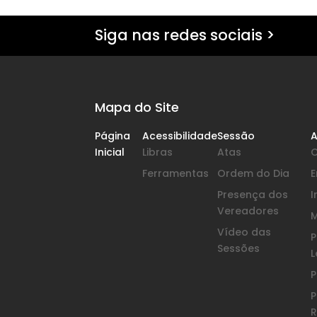
Siga nas redes sociais >
Mapa do Site
Página
Acessibilidade
Sessão
A
Inicial
Libras
Atas
Ferramentas
Ordem do Dia
Presença dos
I
Vereadores
Vídeo das
P
Sessões
L
P
P
R