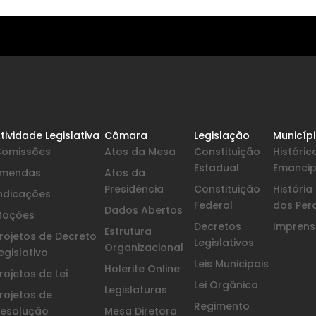
tividade Legislativa
Câmara
Legislação
Municíp
Comissões
Atos da Mesa
Constituição
Históric
Estadual
Emanci
Emendas
Atos da
Presidência
Constituição
Históri
ndicações
Federal
dos Per
Dados Abertos
Moções
Decretos
Imprensa
Estrutura
rojetos de Decreto
Legislativos
Organizacional
egislativo
Leis Municipais
Holerite Online
rojetos de Lei
Lei Orgânica
Legislaturas
rojetos de
Regimento
esolução
Mesa Diretora