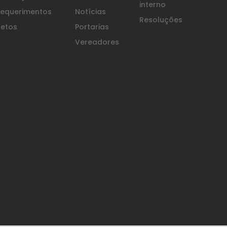
interno
equerimentos
Notícias
Resoluções
etos
Portarias
Vereadores