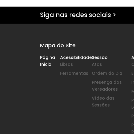
Siga nas redes sociais >
Mapa do Site
Página
Acessibilidade
Sessão
A
Inicial
Libras
Atas
Ferramentas
Ordem do Dia
Presença dos
I
Vereadores
Vídeo das
P
Sessões
L
P
P
R