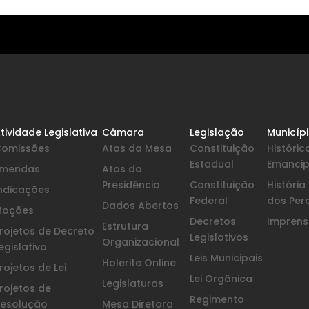
tividade Legislativa
Câmara
Legislação
Municíp
Comissões
Atos da Mesa
Constituição
Históric
Estadual
Emanci
Emendas
Atos da
Presidência
Constituição
Históri
ndicações
Federal
dos Per
Dados Abertos
Moções
Decretos
Imprensa
Estrutura
rojetos de Decreto
Legislativos
Organizacional
egislativo
Leis Municipais
Holerite Online
rojetos de Lei
Lei Orgânica
Legislaturas
rojetos de
Regimento
esolução
Mesa Diretora