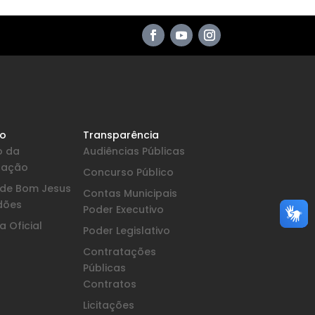
io
Transparência
o da
Audiências Públicas
pação
Concurso Público
a de Bom Jesus
Contas Municipais
dões
Poder Executivo
 Oficial
Poder Legislativo
Contratações
Públicas
Contratos
Licitações