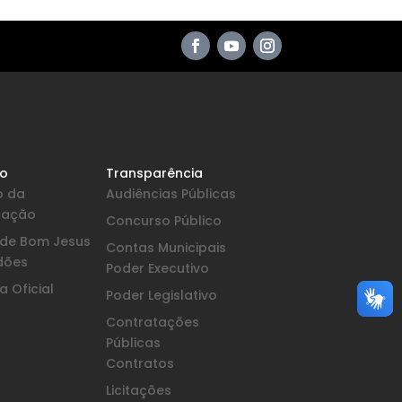
io
Transparência
o da
Audiências Públicas
pação
Concurso Público
a de Bom Jesus
Contas Municipais
dões
Poder Executivo
 Oficial
Poder Legislativo
Contratações
Públicas
Contratos
Licitações