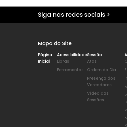
Siga nas redes sociais >
Mapa do Site
Página
Acessibilidade
Sessão
A
Inicial
Libras
Atas
Ferramentas
Ordem do Dia
Presença dos
I
Vereadores
Vídeo das
P
Sessões
L
P
P
R