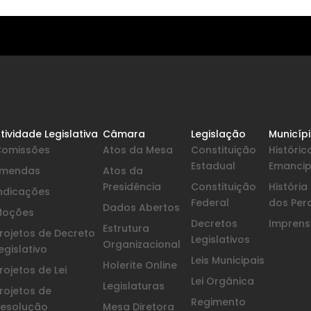
tividade Legislativa
Câmara
Legislação
Municíp
Comissões
Atos da Mesa
Constituição
Históric
Estadual
Emanci
Emendas
Atos da
Presidência
Constituição
Históri
ndicações
Federal
dos Per
Dados Abertos
Moções
Decretos
Imprensa
Estrutura
rojetos de Decreto
Legislativos
Organizacional
egislativo
Leis Municipais
Holerite Online
rojetos de Lei
Lei Orgânica
Legislaturas
rojetos de
Regimento
esolução
Mesa Diretora