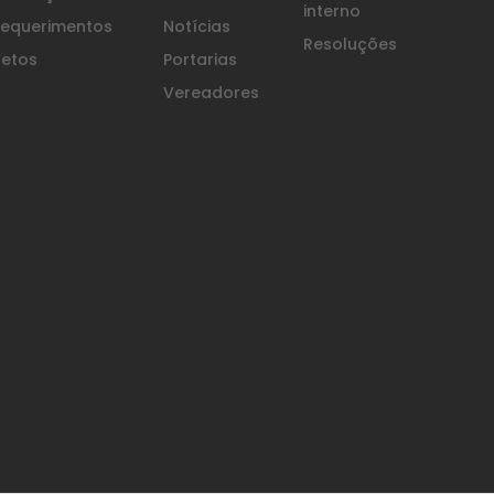
interno
equerimentos
Notícias
Resoluções
etos
Portarias
Vereadores