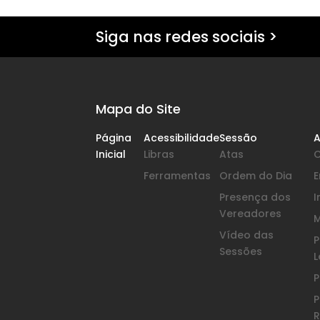
Siga nas redes sociais >
Mapa do Site
Página
Acessibilidade
Sessão
A
Inicial
Libras
Atas
Ferramentas
Ordem do Dia
Presença dos
I
Vereadores
Vídeo das
P
Sessões
L
P
P
R