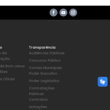
io
Transparência
o da
Audiências Públicas
pação
Concurso Público
a de Bom Jesus
Contas Municipais
dões
Poder Executivo
 Oficial
Poder Legislativo
Contratações
Públicas
Contratos
Licitações