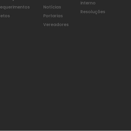
interno
equerimentos
Notícias
Resoluções
etos
Portarias
Vereadores