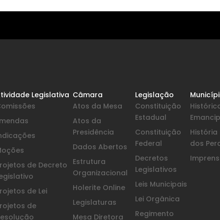
tividade Legislativa
Câmara
Legislação
Municíp
Comissões
Atos da Mesa
Constituição
Históric
Estadual
Emanci
Emendas
Atos da
Presidência
Constituição
Históri
ndicações
Federal
dos Per
Dados Abertos
Moções
Decretos
Imprensa
Estrutura
rojetos de Decreto
Legislativos
Organizacional
egislativo
Leis Municipais
Holerite Online
rojetos de Lei
Lei Orgânica
Legislaturas
rojetos de
Regimento
esolução
Mesa Diretora