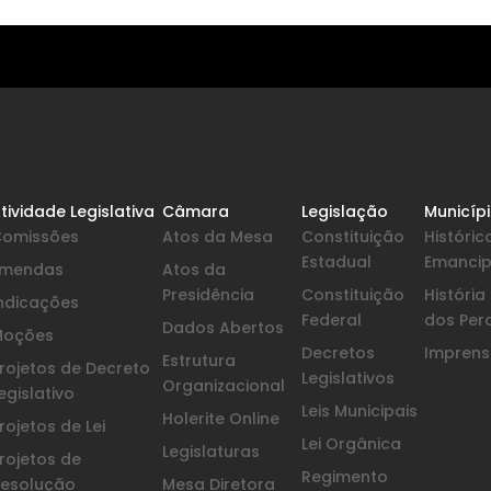
tividade Legislativa
Câmara
Legislação
Municíp
Comissões
Atos da Mesa
Constituição
Históric
Estadual
Emanci
Emendas
Atos da
Presidência
Constituição
Históri
ndicações
Federal
dos Per
Dados Abertos
Moções
Decretos
Imprensa
Estrutura
rojetos de Decreto
Legislativos
Organizacional
egislativo
Leis Municipais
Holerite Online
rojetos de Lei
Lei Orgânica
Legislaturas
rojetos de
Regimento
esolução
Mesa Diretora