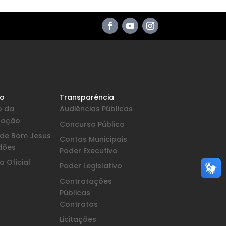
io
Transparência
o da
Audiências Públicas
pação
Concurso Público
a de Bom Jesus
Contas Municipais
dões
Poder Executivo
 Oficial
Poder Legislativo
Contratações
Públicas
Contratos
Licitações