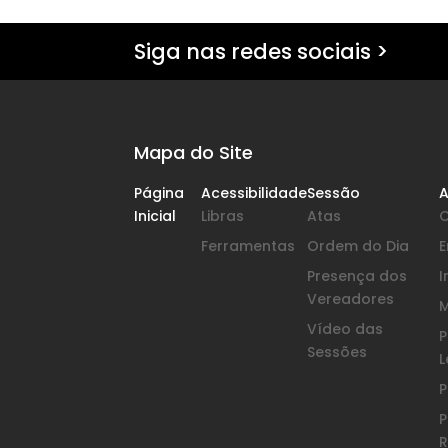
Siga nas redes sociais >
Mapa do Site
Página
Acessibilidade
Sessão
A
Inicial
Libras
Atas
Ferramentas
Ordem do Dia
Presença dos
I
Vereadores
Vídeo das
P
Sessões
L
P
P
R