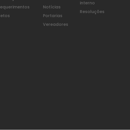
interno
equerimentos
Notícias
Resoluções
etos
Portarias
Vereadores