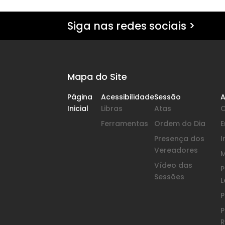
Siga nas redes sociais >
Mapa do Site
Página
Acessibilidade
Sessão
A
Inicial
Libras
Atas
Ferramentas
Ordem do Dia
Presença dos
I
Vereadores
Vídeo das
P
Sessões
L
P
P
R