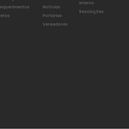
interno
equerimentos
Notícias
Resoluções
etos
Portarias
Vereadores