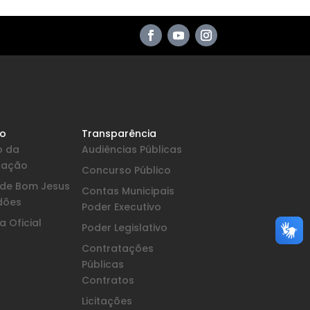
io
Transparência
o da
Audiências Públicas
pação
Concurso Público
a de Bom Jesus
Contas Municipais
dões
Poder Executivo
 Oficial
Poder Legislativo
Contratações
Públicas
Contratos
Licitações