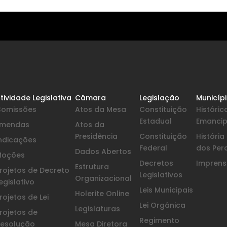
tividade Legislativa
Câmara
Legislação
Municíp
Comissões
Atos da Mesa
Constituição
Históric
Estadual
Emanci
Emendas
Atos da
Presidência
Constituição
Históri
ndicações
Federal
dos Per
Dados Abertos
Moções
Decretos
Imprensa
Estrutura
rojetos de Decreto
Legislativos
Organizacional
egislativo
Leis Municipais
Holerite Online
rojetos de Lei
Lei Orgânica
Legislaturas
rojetos de
Regimento
esolução
Mesa Diretora