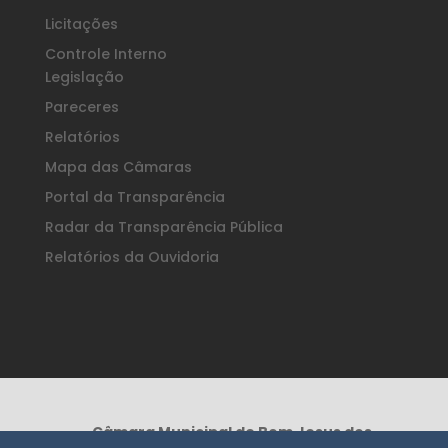
Licitações
Controle Interno
Legislação
Pareceres
Relatórios
Mapa das Câmaras
Portal da Transparência
Radar da Transparência Pública
Relatórios da Ouvidoria
Câmara Municipal de Bom Jesus dos