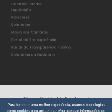
Controle Interno
Legislação
Pareceres
Relatórios
Mapa das Câmaras
Portal da Transparência
Radar da Transparência Pública
Relatórios da Ouvidoria
Câmara Municipal de Bom Jesus dos
Perdões /SP
Para fornecer uma melhor experiência, usamos tecnologias
Rua Nossa Senhora da Consolação, 295
como cookies para armazenar e/ou acessar informações do