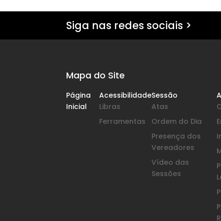
Siga nas redes sociais >
Mapa do Site
Página
Acessibilidade
Sessão
A
Inicial
Libras
Atas
Ferramentas
Ordem do Dia
Presença dos
I
Vereadores
Vídeo das
P
Sessões
L
P
P
R