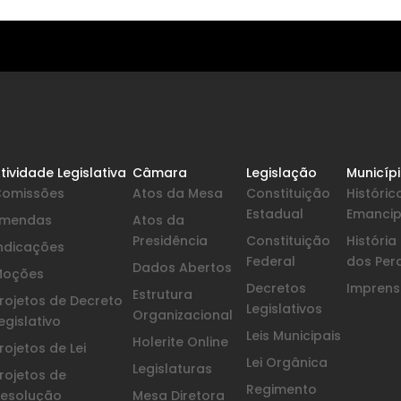
tividade Legislativa
Câmara
Legislação
Municíp
Comissões
Atos da Mesa
Constituição
Históric
Estadual
Emanci
Emendas
Atos da
Presidência
Constituição
Históri
ndicações
Federal
dos Per
Dados Abertos
Moções
Decretos
Imprensa
Estrutura
rojetos de Decreto
Legislativos
Organizacional
egislativo
Leis Municipais
Holerite Online
rojetos de Lei
Lei Orgânica
Legislaturas
rojetos de
Regimento
esolução
Mesa Diretora