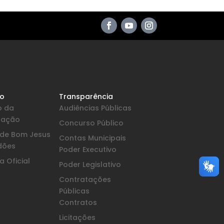
io
Transparência
o da
Audiências Públicas
pação
Concurso Público
a de Bom Jesus
Contas Municipais
dões
Poder Executivo
 Oficial
Poder Legislativo
Contratações
Públicas
Contratos
Licitações