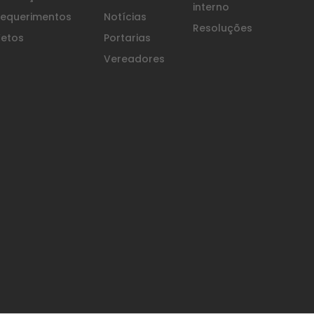
interno
equerimentos
Notícias
Resoluções
etos
Portarias
Vereadores